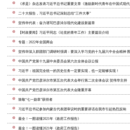
《求是》杂志发表习近平总书记重要文章《激励新时代青年在中国式现代化.
二十大报告，习近平总书记深刻总结“三件大事”
贺伟华代表：奋力谱写巴彦淖尔现代化建设新篇章
【时政要闻】习近平同志《论党的青年工作》主要篇目介绍
专题：2022年全国两会
贺伟华深入群团部门调研时强调：要深入学习党的十九届六中全会精神 围绕
中国共产党第十九届中央委员会第六次全体会议公报
习近平：祖国完全统一的历史任务一定要实现，也一定能够实现！
中国共产党巴彦淖尔市第五次代表大会举行第二次全体会议 贺伟华主持
中国共产党巴彦淖尔市第五次代表大会隆重开幕
致敬“七一勋章”获得者
习近平总书记参加内蒙古代表团审议时的重要讲话在我市引起热烈反响
最全！一图读懂2021年《政府工作报告》
最全！一图读懂2021年《政府工作报告》