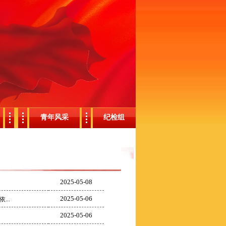
青年风采
纪检组
2025-05-08
2025-05-06
..
2025-05-06