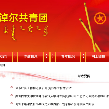
动态
党建信息
青年组织
网上团校
要闻
时政要闻
全市经济工作推进会召开 贺伟华主持并讲话
共青团中央印发通知部署深入学习宣传贯彻习近平总书记重要讲话和给谢依.
习近平给谢依特小学戍边支教西部计划志愿者服务队队员回信